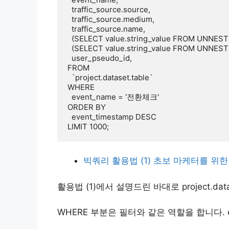
  traffic_source.source, 

  traffic_source.medium,

  traffic_source.name,

  (SELECT value.string_value FROM UNNEST(event_params) WHERE key = 'content') AS content,

  (SELECT value.string_value FROM UNNEST(event_params) WHERE key = 'term') AS term,

  user_pseudo_id,

FROM 

  `project.dataset.table`

WHERE 

  event_name = '전환체크'

ORDER BY 

  event_timestamp DESC

LIMIT 1000;
빅쿼리 활용법 (1) 초보 마케터를 위한
활용법 (1)에서 설명드린 바대로 project.da
WHERE 부분은 필터와 같은 역할을 합니다. 