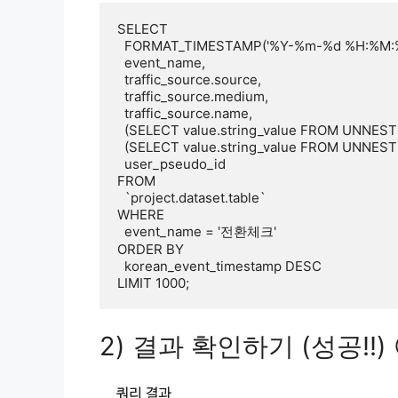
SELECT 

  FORMAT_TIMESTAMP('%Y-%m-%d %H:%M:%S', TIMESTAMP_MICROS(event_timestamp) + INTERVAL 9 HOUR) AS korean_event_timestamp,

  event_name,

  traffic_source.source, 

  traffic_source.medium,

  traffic_source.name,

  (SELECT value.string_value FROM UNNEST(event_params) WHERE key = 'content') AS content,

  (SELECT value.string_value FROM UNNEST(event_params) WHERE key = 'term') AS term,

  user_pseudo_id

FROM 

  `project.dataset.table`

WHERE 

  event_name = '전환체크'

ORDER BY 

  korean_event_timestamp DESC

LIMIT 1000;
2) 결과 확인하기 (성공!!) 