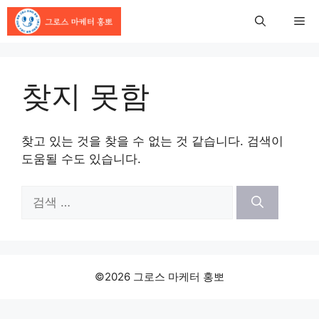
컨
Me
텐
츠
로
건
찾지 못함
너
뛰
기
찾고 있는 것을 찾을 수 없는 것 같습니다. 검색이
도움될 수도 있습니다.
검
색:
©2026 그로스 마케터 홍뽀