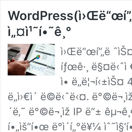
WordPress(ì›Œë“œí”„
ì„¤ì¹˜í•˜ê¸°
ì›Œë“œí”„ë ˆìŠ
íƒœê·¸ ë§¤ë‹ˆì
ì• ë„ë¦¬í‹±ìŠ¤ 
ë„ì›€ì´ ë©ë‹ˆë‹¤. ë°©ë¬¸ìž 
´ë‚˜ ë°©ë¬¸ìž IP ë“± êµ¬ê¸
í•„ìš”í•œ ë°ì´í„°ë¥¼ ìˆ˜ì§