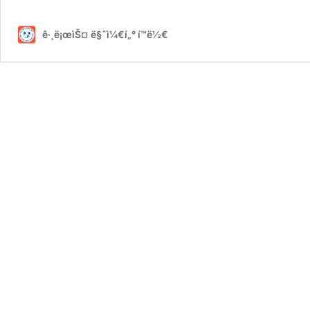
ê·¸ë¡œìŠ¤ ë§ˆì¼€í„° í™ë½€